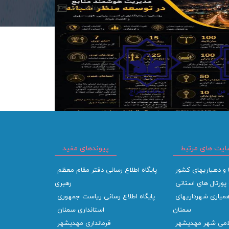
news archive
 من
سامانه معراج
ایت های مرتبط
اقتصاد شهری، پیش از آنکه در ترازنامه‌ها دیده شود، در
پیوندهای مفید
کیفیت فضاهای عمومی قابل مشاهده است.
 و دهیاریهای کشور
پایگاه اطلاع رسانی دفتر مقام معظم
 پورتال های استانی
رهبری
میاری شهرداریهای
پایگاه اطلاع رسانی ریاست جمهوری
سمنان
استانداری سمنان
امی شهر مهدیشهر
فرمانداری مهدیشهر