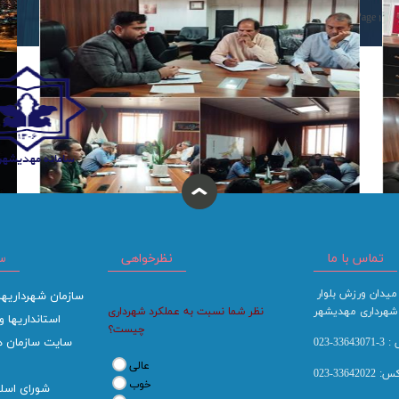
Page
1
of
سامانه مهدیشهر
شهردار مهدی‌شهر
تماس با ما
نظرخواهی
هیچ پرونده‌ای نباید بدون تعیین تکلیف در چرخه مدیریت
س
شهری باقی بماند
آدرس : مهدیشهر ، میدان ورزش بلوار
سازمان شهرداریها
، شهرداری مهدیشهر
نظر شما نسبت به عملکرد شهرداری
استانداریها و
چیست؟
سایت سازمان ه
33-023
عالی
33642022-023
خوب
شورای اسل