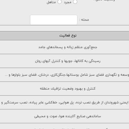
مجرد
متاهل
محله :
نوع فعاليت
جمع‌آوري منظم زباله و پسماندهاي جامد
رسيدگي به كانالها، جويها و كنترل آبهاي روان
سعه و نگهداري فضاي سبز شامل بوستانها،جنگل‌كاري، درختان، فضاي سبز بلوارها و ...
كنترل و بهبود وضعيت ترافيك منطقه
ايمني شهروندان از طريق نصب نرده، پل هوايي، خط‌كشي عابر پياده، نصب سرعت‌گير و ..
ساماندهی صنايع آلاينده هوا، صوت و محيطي