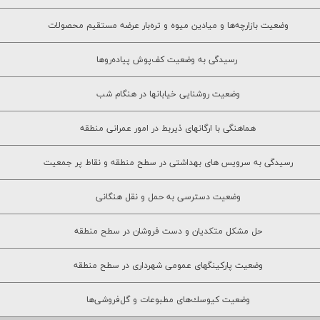
وضعيت بازارچه‌ها و ميادين ميوه و تره‌بار عرضه مستقيم محصولات
رسيدگي به وضعيت كف‌پوش پياده‌روها
وضعيت روشنايي خيابانها در هنگام شب
هماهنگي با ارگانهاي ذيربط در امور عمراني منطقه
رسيدگي به سرويس هاي بهداشتي در سطح منطقه و نقاط پر جمعيت
وضعيت دسترسي به حمل و نقل هنگاني
حل مشكل متكديان و دست فروشان در سطح منطقه
وضعيت پاركينگهاي عمومي شهرداري در سطح منطقه
وضعيت كيوسك‌هاي مطبوعات و گل‌فروشي‌ها