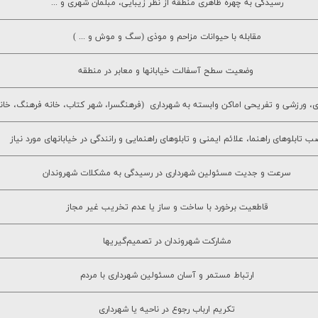
رسيدگي به چهره ظاهري منطقه از نظر زيبايي، مبلمان شهري و ...
مقابله با حيوانات مزاحم و موذي (سگ و موش و ... )
وضعيت سطح آسفالت خيابانها و معابر در منطقه
ي، ورزشي و تفريحي اماكن وابسته به شهرداري (فرهنگسرا، شهر كتاب، خانه فرهنگ، خانه
ب تابلوهاي راهنما، علائم ايمني و تابلوهاي راهنمايي و رانندگي در خيابانهاي مورد نياز
سرعت و جديت مسئولين شهرداري در رسيدگي به مشكلات شهروندان
قاطعيت برخورد با ساخت و ساز يا عدم تخريب غير مجاز
مشارکت شهروندان در تصميم‌گيريها
ارتباط مستمر و آسان مسئولين شهرداري با مردم
تکریم ارباب رجوع در ناحيه يا شهرداري