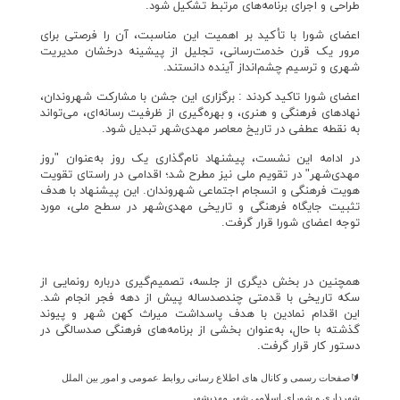
طراحی و اجرای برنامه‌های مرتبط تشکیل شود.
اعضای شورا با تأکید بر اهمیت این مناسبت، آن را فرصتی برای
مرور یک قرن خدمت‌رسانی، تجلیل از پیشینه درخشان مدیریت
شهری و ترسیم چشم‌انداز آینده دانستند.
اعضای شورا تاکید کردند : برگزاری این جشن با مشارکت شهروندان،
نهادهای فرهنگی و هنری، و بهره‌گیری از ظرفیت رسانه‌ای، می‌تواند
به نقطه عطفی در تاریخ معاصر مهدی‌شهر تبدیل شود.
در ادامه این نشست، پیشنهاد نام‌گذاری یک روز به‌عنوان "روز
مهدی‌شهر" در تقویم ملی نیز مطرح شد؛ اقدامی در راستای تقویت
هویت فرهنگی و انسجام اجتماعی شهروندان. این پیشنهاد با هدف
تثبیت جایگاه فرهنگی و تاریخی مهدی‌شهر در سطح ملی، مورد
توجه اعضای شورا قرار گرفت.
همچنین در بخش دیگری از جلسه، تصمیم‌گیری درباره رونمایی از
سکه تاریخی با قدمتی چندصدساله پیش از دهه فجر انجام شد.
این اقدام نمادین با هدف پاسداشت میراث کهن شهر و پیوند
گذشته با حال، به‌عنوان بخشی از برنامه‌های فرهنگی صدسالگی در
دستور کار قرار گرفت.
🔰
صفحات رسمی و کانال های اطلاع رسانی روابط عمومی و امور بین الملل
شهرداری و شورای اسلامی شهر مهدیشهر