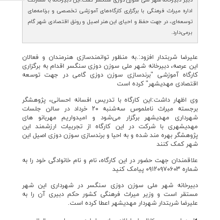
دبیر دبیرخانه شهر ملی سوزن دوزی سنگسر گفت:این دبیرخانه با مشارکت
اداره میراث فرهنگی با برگزاری کارگاه‌های آموزشی تخصصی و برنامه‌های
توسعه‌ای، در جهت حفظ و احیای این هنر اصیل و رونق اقتصادی شهر گام
برمی‌دارد.
علیرضا شربتدار افزود:.به منظور توانمندسازی هنرمندان و فعالان
این عرصه، دبیرخانه شهر ملی سوزن دوزی سنگسر اقدام به برگزاری
کارگاه آموزشی "برندسازی سوزن دوزی گامی در جهت توسعه
اقتصادی مهدیشهر" کرده است
وی اظهار داشت:این کارگاه با تدریس افسانه احسانی، پژوهشگر
برجسته میراث ناملموس سه‌شنبه ۲۰ خرداد در سالن جلسات
شهرداری مهدیشهر برگزار می‌شود و امیدواریم مهربانو های
مهدیشهری با شرکت در این کارگاه از تجربیات ارزشمند این
پژوهشگر بهره مند شده و به احیا و برندسازی سوزن دوزی اصیل این
شهر کمک کنند
علاقمندان جهت حضور در این کارگاه، نام و نام خانوادگی خود را به
شماره ۰۹۱۲۰۹۷۰۶۰۳ پیامک کنید
دبیرخانه شهر ملی سوزن دوزی سنگسر در شهرداری این شهر
مستقر است و وزیر میراث فرهنگی کشور حکم دبیری آن را به
علیرضا شربتدار شهردار مهدیشهر اعطا کرده است.