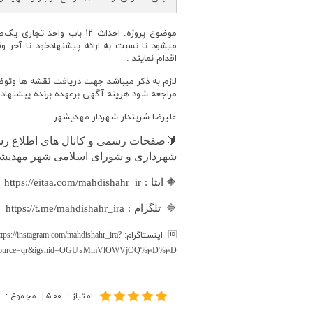
موضوع پروژه: احداث ۱۲ باب و
اقدام نمایند .
لازم به ذکر میباشد جهت دریافت نقشه ها وتوض
مراجعه شود هزینه آگهی برعهده برنده پبشنهاد 
علیرضا شربتدار شهردار مهدیشهر
🔰
صفحات رسمی و کانال های اطلاع رسا
شهرداری و شورای اسلامی شهر مهدیش
https://eitaa.com/mahdishahr_ir
:
🔶
ایتا
https://t.me/mahdishahr_ira
:
🔷
تلگرام
🆔
اینستاگرام:
ttps://instagram.com/mahdishahr_ira?
source=qr&igshid=OGU0MmVlOWVjOQ%3D%3D
امتیاز
:
۵.۰۰
|
مجموع
: