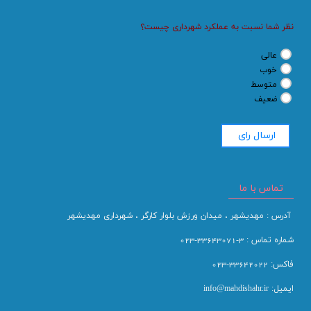
نظر شما نسبت به عملکرد شهرداری چیست؟
عالی
خوب
متوسط
ضعیف
ارسال راي
تماس با ما
آدرس : مهدیشهر ، میدان ورزش بلوار کارگر ، شهرداری مهدیشهر
شماره تماس : 3-33643071-023
فاکس: 33642022-023
ایمیل: info@mahdishahr.ir